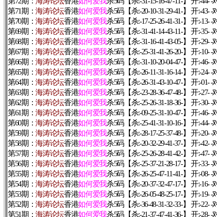
第72期：
海涛论坛
香港
如何爱我
杀5码【杀:-31-15-16-47-11-】 开:-44- -
第71期：
海涛论坛
香港
如何爱我
杀5码【杀:-20-10-31-29-41-】 开:-43- -
第70期：
海涛论坛
香港
如何爱我
杀5码【杀:-17-25-26-41-31-】 开:-13- -
第69期：
海涛论坛
香港
如何爱我
杀5码【杀:-31-41-14-43-11-】 开:-35- -
第68期：
海涛论坛
香港
如何爱我
杀5码【杀:-31-16-41-43-05-】 开:-29- -
第67期：
海涛论坛
香港
如何爱我
杀5码【杀:-25-31-41-26-20-】 开:-10- -
第66期：
海涛论坛
香港
如何爱我
杀5码【杀:-31-10-20-04-47-】 开:-46- -
第65期：
海涛论坛
香港
如何爱我
杀5码【杀:-26-11-31-16-14-】 开:-24- -
第64期：
海涛论坛
香港
如何爱我
杀5码【杀:-26-31-43-10-47-】 开:-01- -
第63期：
海涛论坛
香港
如何爱我
杀5码【杀:-23-28-36-47-48-】 开:-27- -
第62期：
海涛论坛
香港
如何爱我
杀5码【杀:-25-26-31-18-36-】 开:-30- -
第61期：
海涛论坛
香港
如何爱我
杀5码【杀:-09-25-31-10-47-】 开:-46- -
第60期：
海涛论坛
香港
如何爱我
杀5码【杀:-25-41-31-10-16-】 开:-44- -
第59期：
海涛论坛
香港
如何爱我
杀5码【杀:-28-17-25-37-48-】 开:-20- -
第58期：
海涛论坛
香港
如何爱我
杀5码【杀:-20-32-29-41-37-】 开:-42- -
第57期：
海涛论坛
香港
如何爱我
杀5码【杀:-25-26-28-41-42-】 开:-47- -
第56期：
海涛论坛
香港
如何爱我
杀5码【杀:-25-37-21-28-17-】 开:-33- -
第55期：
海涛论坛
香港
如何爱我
杀5码【杀:-26-25-47-11-41-】 开:-08- -
第54期：
海涛论坛
香港
如何爱我
杀5码【杀:-20-37-32-47-17-】 开:-16- -
第53期：
海涛论坛
香港
如何爱我
杀5码【杀:-26-05-48-25-17-】 开:-19- -
第52期：
海涛论坛
香港
如何爱我
杀5码【杀:-36-48-31-32-33-】 开:-22- -
第51期：
海涛论坛
香港
如何爱我
杀5码【杀:-21-37-47-41-36-】 开:-28- -