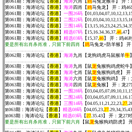
第
061
期：海涛论坛【
香港
】
海涛
六肖【
鸡
马兔龙猴羊
】 开：
第
061
期：海涛论坛【
香港
】
海涛
四肖【
鸡
马兔龙
】 开：
鸡46
第
061
期：海涛论坛【
香港
】
一围26码
【01,03,04,07,10,12,13,15
第
061
期：海涛论坛【
香港
】
二围22码
【
01,03,04,10,12,13,15,1
第
061
期：海涛论坛【
香港
】
三围14码
【
13,15,16,23,24,25,34,3
第
061
期：海涛论坛【
香港
】
精选07码
【15,16.34.36,37,
46
,47
第
061
期：海涛论坛【
香港
】
精选03码
【15,37,
46
】 开：
鸡46
对
要是所有出肖杀肖准，只留下前四肖
【
鸡
马兔龙+防羊猴
】 开
……………………………………………
第062期：海涛论坛【
香港
】
海涛
九肖【
龙狗鸡虎马鼠猴羊
牛
……………………………………………
第063期：海涛论坛【
香港
】
海涛
九肖【
鼠
龙
兔猴狗鸡
虎蛇牛
第063期：海涛论坛【
香港
】
海涛
七肖【
鼠
龙
兔猴狗鸡
虎
】 开
第
063
期：海涛论坛【
香港
】
海涛
六肖【
鼠
龙
兔
猴狗
鸡
】 开：
第
063
期：海涛论坛【
香港
】
海涛
四肖【
鼠
龙
兔猴
】 开：
龙27
第
063
期：海涛论坛【
香港
】
一围28码
【03,04,05,07,09,10,11,15
第
063
期：海涛论坛
【
香港
】
二围24码
【
03,04,05,07,09,11,16.1
第
063
期：海涛论坛
【
香港
】
三围14码
【04.05,11,21,22,23,
27
,2
063
期：海涛论坛【
香港
】
精选08码
【04,05,23,
27
.29,34,35
第
063
期：海涛论坛【
香港
】
精选03码
【
27
.35.43】 开：
龙27
对
第
要是所有出肖杀肖准，只留下前六肖
【
鼠
龙
兔猴狗鸡防虎
】 
……………………………………………