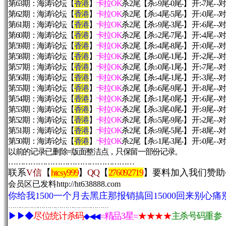
第63期：
海涛论坛【
香港
】
卡拉OK
杀2尾
【杀:-9尾-0尾-】 开:-7尾- -对
第62期：
海涛论坛【
香港
】
卡拉OK
杀2尾
【杀:-4尾-5尾-】 开:-0尾- -对
第61期：
海涛论坛【
香港
】
卡拉OK
杀2尾
【杀:-9尾-3尾-】 开:-6尾- -对
第60期：
海涛论坛【
香港
】
卡拉OK
杀2尾
【杀:-2尾-7尾-】 开:-4尾- -对
第59期：
海涛论坛【
香港
】
卡拉OK
杀2尾
【杀:-4尾-8尾-】 开:-0尾- -对
第58期：
海涛论坛【
香港
】
卡拉OK
杀2尾
【杀:-0尾-1尾-】 开:-2尾- -对
第57期：
海涛论坛【
香港
】
卡拉OK
杀2尾
【杀:-0尾-1尾-】 开:-7尾- -对
第56期：
海涛论坛【
香港
】
卡拉OK
杀2尾
【杀:-4尾-1尾-】 开:-3尾- -对
第55期：
海涛论坛【
香港
】
卡拉OK
杀2尾
【杀:-6尾-9尾-】 开:-8尾- -对
第54期：
海涛论坛【
香港
】
卡拉OK
杀2尾
【杀:-1尾-0尾-】 开:-6尾- -对
第53期：
海涛论坛【
香港
】
卡拉OK
杀2尾
【杀:-3尾-0尾-】 开:-9尾- -对
第52期：
海涛论坛【
香港
】
卡拉OK
杀2尾
【杀:-5尾-9尾-】 开:-2尾- -对
第51期：
海涛论坛【
香港
】
卡拉OK
杀2尾
【杀:-9尾-5尾-】 开:-8尾- -对
第50期：
海涛论坛【
香港
】
卡拉OK
杀2尾
【杀:-1尾-3尾-】 开:-0尾- -对
以前的记录已删除=版面整洁点，只保留一部份记录。
……………………………………………
联系
V信
【
htcsy999
】
QQ
【
276092719
】要料加入我们赞助
会员区已发料
http://ht638888.com
你给我1500一个月去黑庄那报销搞回15000回来别心
……………………………………………
▶▶◆
尽位统计杀码
=精品3星=
★★★★
主杀号码重参
◆◀◀