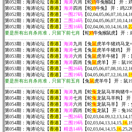
第052期：海涛论坛【
香港
】
海涛
六肖【
蛇
鸡
牛兔猴鼠
】 开：
鸡
第052期：海涛论坛【
香港
】
海涛
四肖【
蛇
鸡
牛兔
】 开：
鸡22
第052期：海涛论坛【
香港
】
一围27码
【02,04,05,06,07,10,14,16
第052期：海涛论坛【
香港
】
二围24码
【
02,04,05,06,07,10,14,1
第052期：海涛论坛【
香港
】
三围16码
【02,04,06,10,14,16,18,
2
要是所有出肖杀肖准，只留下前七肖
【
蛇
鸡
牛兔猴鼠虎】
开：
……………………………………………
第053期：海涛论坛【
香港
】
海涛
九肖【
兔
鼠
虎羊牛猪鸡马龙+
第053期：海涛论坛【
香港
】
海涛
七肖【
兔
鼠
虎羊牛猪鸡
】 开
第053期：海涛论坛【
香港
】
海涛
六肖【
兔
鼠
虎羊牛猪
】 开：
第053期：海涛论坛【
香港
】
海涛
四肖【
兔
鼠
虎羊
】 开：
鼠19
第053期：海涛论坛【
香港
】
一围26码
【04,05,06,07,08,10,12,16
第053期：海涛论坛【
香港
】
二围19码
【
04,05,06,07,12,16,18,
1
要是所有出肖杀肖准，只留下前五肖
【
兔
鼠
虎羊牛
】
开：
鼠1
……………………………………………
第054期：海涛论坛【
香港
】
海涛
九肖【
蛇
兔
龙鼠马羊狗
猪牛+
第054期：海涛论坛【
香港
】
海涛
七肖【
蛇
兔
龙鼠马羊狗
】 开
第054期：海涛论坛【
香港
】
海涛
六肖【
蛇
兔
龙鼠马羊
】 开：
第054期：海涛论坛【
香港
】
海涛
四肖【
蛇
兔
龙鼠
】 开：
兔16
第054期：海涛论坛【
香港
】
一围26码
【02,03,04.09,12,13,14,1
第054期：海涛论坛【
香港
】
二围19码
【02,03,04,13,14,15,
16
,1
第054期：海涛论坛【
香港
】
精选14码
【
02,03,04,14,15,
16
,25,