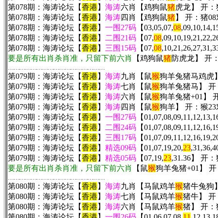
第
078
期：海涛论坛【
香港
】
海涛
六肖【
鸡狗鼠
猪
虎龙
】 开：
第
078
期：海涛论坛【
香港
】
海涛
四肖【
鸡狗鼠
猪
】 开：
猪08
第
07
8
期：海涛论坛【
香港
】
一围27码
【03,05,07,
08
,09,10,14,
第
078
期：海涛论坛
【
香港
】
二围
21码
【
07,
08
,09,10,19,21,22,2
第
078
期：海涛论坛
【
香港
】
三围15码
【
07,
08
,10,21,26,27,31,3
要是所有出肖杀肖准，只留下前六肖
【
鸡狗鼠
猪
防虎龙
】 开：
……………………………………………
第079期：海涛论坛【
香港
】
海涛
九肖【
鼠
猴
狗羊兔猪马鸡虎】
第079
期：海涛论坛【
香港
】
海涛
七肖【
鼠
猴
狗羊兔猪马】 开
第
079
期：海涛论坛【
香港
】
海涛
六肖【
鼠
猴
狗羊兔猪+01
】 
第
079
期：海涛论坛【
香港
】
海涛
四肖【
鼠
猴
狗羊
】 开：
猴23
第
07
9
期：海涛论坛【
香港
】
一围27码
【01,07,08,09,11,12,13,16
第
079
期：海涛论坛
【
香港
】
二围24码
【
01,07,08,09,11,12,16,1
第
079
期：海涛论坛
【
香港
】
三围17码
【
01,07,09,11,12,16,19,2
第079
期：海涛论坛【
香港
】
精选09码
【01,07,19,20,
23
,31,36
第079
期：海涛论坛【
香港
】
精选05
码
【07,19,
23
,31.36】 开：
要是所有出肖杀肖准，只留下前六肖
【
鼠
猴
狗羊兔猪
+01
】 开
……………………………………………
第080期：海涛论坛【
香港
】
海涛
九肖【
马鼠鸡羊
猴
猪牛兔狗
第0
80期：海涛论坛【
香港
】
海涛
七肖【
马鼠鸡羊
猴
猪牛
】 开
第
0
80
期：海涛论坛【
香港
】
海涛
六肖【
马鼠鸡羊
猴
猪
】 开：
第
0
80期：海涛论坛【
香港
】
一围26码
【01,06,07,08,
11
,12,13,