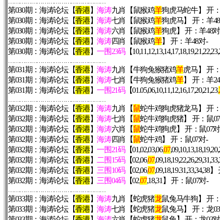
……………………………………………
第030期：海涛论坛【
香港
】
海涛
九肖【
鼠猴鸡
羊
狗虎马蛇牛
】 开：
第030期：海涛论坛【
香港
】
海涛
七肖【
鼠猴鸡
羊
狗虎马
】 开：羊48
第030期：海涛论坛【
香港
】
海涛
六
肖【
鼠猴鸡
羊
狗虎
】 开：羊48对
第030期：海涛论坛【
香港
】
海涛
四
肖【
鼠猴鸡
羊
】 开：羊48对-
第030期：海涛论坛【
香港
】
一围23码
【10,11,12,13,14,17,18,19,21,22,23,2
……………………………………………
第031期：海涛论坛【
香港
】
海涛
九肖【
牛狗兔猴猪鸡
羊
虎马
】 开：
第031期：海涛论坛【
香港
】
海涛
七肖【
牛狗兔猴猪鸡
羊
】 开：
羊2
第031期：海涛论坛【
香港
】
一围21码
【01.05,06,10,11,12,16,17,20,21,23,
……………………………………………
第03
2
期：海涛论坛【
香港
】
海涛
九肖【
鼠
蛇牛鸡狗虎猪龙马
】 开：
第032期：海涛论坛【
香港
】
海涛
七肖【
鼠
蛇牛鸡狗虎猪
】 开：
鼠0
第032期：海涛论坛【
香港
】
海涛
六肖【
鼠
蛇牛鸡狗虎
】 开：
鼠07
对
第032期：海涛论坛【
香港
】
海涛
四肖【
鼠
蛇牛鸡
】 开：
鼠07
对-
第032期：海涛论坛【
香港
】
一围21码
【01,02,03,06,
07
,09,10,13,18,19,2
第032期：海涛论坛【
香港
】
二围15码
【02,06,
07
,09,18,19,22,26,29,31,
第032期：海涛论坛【
香港
】
三围10码
【02,06,
07
,09,18,19.31,33,34,3
第032期：海涛论坛【
香港
】
三围04码
【02,
07
,18,31】 开：
鼠07
对-
……………………………………………
第03
3
期：海涛论坛【
香港
】
海涛
九肖【
蛇虎猪
龙
鼠兔马牛狗
】 开：
第033期：海涛论坛【
香港
】
海涛
七肖【
蛇虎猪
龙
鼠兔马
】 开：
龙0
第033期：海涛论坛【
香港
】
海涛
六肖【
蛇虎猪
龙
鼠兔
】 开：
龙03
对