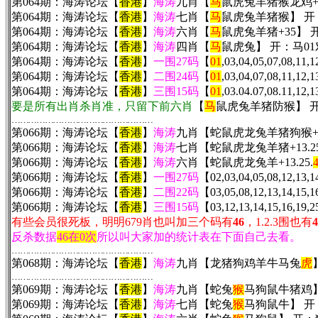
第064期：海涛论坛【
香港
】
海涛
九肖【
马
鼠虎兔羊猪猴龙鸡
第064期：海涛论坛【
香港
】
海涛
七肖【
马
鼠虎兔羊猪猴
】 开
第
064
期：海涛论坛【
香港
】
海涛
六肖【
马
鼠虎兔羊猪+35
】 
第
064
期：海涛论坛【
香港
】
海涛
四肖【
马
鼠虎兔
】 开：
马01
第
064
期：海涛论坛【
香港
】
一围27码
【
01
,03,04,05,07,08,11,
第
064
期：海涛论坛
【
香港
】
二围24码
【
01
,03,04,07,08,11,12,1
第
064
期：海涛论坛
【
香港
】
三围15码
【
01
,03.04.07,08.11,12
要是所有出肖杀肖准，只留下前六肖
【
马
鼠虎兔羊猪防猴
】 
……………………………………………
第066期：海涛论坛【
香港
】
海涛
九肖【
蛇鼠虎龙兔羊猪狗猴+13
第066期：海涛论坛【
香港
】
海涛
七肖【
蛇鼠虎龙兔羊猪+13.25
第
066
期：海涛论坛【
香港
】
海涛
六肖【
蛇鼠虎龙兔羊+13.25.
第
066
期：海涛论坛【
香港
】
一围27码
【02,03,04,05,08,12,13,14
第
066
期：海涛论坛
【
香港
】
二围22码
【
03,05,08,12,13,14,15,1
第
066
期：海涛论坛
【
香港
】
三围15码
【
03,12,13,14,15,16,19,2
有些会员很死板，明明679肖也叫加三个码有
46
，1.2.3围也有
4
反杀数据
46在0次
所以叫大家加的统计表在下面自己去看。
……………………………………………
第068期：海涛论坛【
香港
】
海涛
九肖【
龙猪狗鸡羊牛马兔
虎
……………………………………………
第069期：海涛论坛【
香港
】
海涛
九肖【蛇兔
猴
马狗鼠牛猪鸡
第069期：海涛论坛【
香港
】
海涛
七肖【蛇兔
猴
马狗鼠牛
】 开