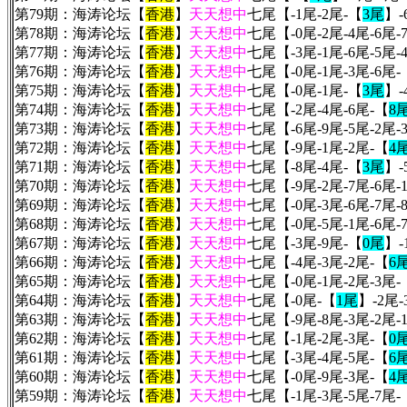
第79期：
海涛论坛【
香港
】
天天想中
七尾
【-1尾-2尾-【
3尾
】-
第78期：
海涛论坛【
香港
】
天天想中
七尾
【-0尾-2尾-4尾-6尾-
第77期：
海涛论坛【
香港
】
天天想中
七尾
【-3尾-1尾-6尾-5尾-
第76期：
海涛论坛【
香港
】
天天想中
七尾
【-0尾-1尾-3尾-6尾-
第75期：
海涛论坛【
香港
】
天天想中
七尾
【-0尾-1尾-【
3尾
】-
第74期：
海涛论坛【
香港
】
天天想中
七尾
【-2尾-4尾-6尾-【
8
第73期：
海涛论坛【
香港
】
天天想中
七尾
【-6尾-9尾-5尾-2尾-
第72期：
海涛论坛【
香港
】
天天想中
七尾
【-9尾-1尾-2尾-【
4
第71期：
海涛论坛【
香港
】
天天想中
七尾
【-8尾-4尾-【
3尾
】-
第70期：
海涛论坛【
香港
】
天天想中
七尾
【-9尾-2尾-7尾-6尾-
第69期：
海涛论坛【
香港
】
天天想中
七尾
【-0尾-3尾-6尾-7尾-
第68期：
海涛论坛【
香港
】
天天想中
七尾
【-0尾-5尾-1尾-6尾-
第67期：
海涛论坛【
香港
】
天天想中
七尾
【-3尾-9尾-【
0尾
】-
第66期：
海涛论坛【
香港
】
天天想中
七尾
【-4尾-3尾-2尾-【
6
第65期：
海涛论坛【
香港
】
天天想中
七尾
【-0尾-1尾-2尾-3尾-
第64期：
海涛论坛【
香港
】
天天想中
七尾
【-0尾-【
1尾
】-2尾-
第63期：
海涛论坛【
香港
】
天天想中
七尾
【-9尾-8尾-3尾-2尾-
第62期：
海涛论坛【
香港
】
天天想中
七尾
【-1尾-2尾-3尾-【
0
第61期：
海涛论坛【
香港
】
天天想中
七尾
【-3尾-4尾-5尾-【
6
第60期：
海涛论坛【
香港
】
天天想中
七尾
【-0尾-9尾-3尾-【
4
第59期：
海涛论坛【
香港
】
天天想中
七尾
【-1尾-3尾-5尾-7尾-