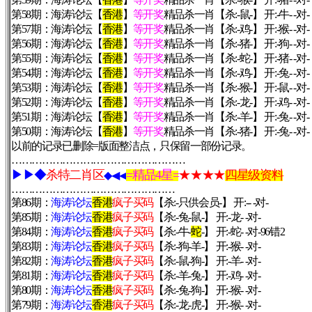
第58期：海涛论坛【
香港
】
等开奖
精品杀一肖【杀:-鼠-】 开:-牛- -对-
第57期：海涛论坛【
香港
】
等开奖
精品杀一肖【杀:-鸡-】 开:-猴- -对-
第56期：海涛论坛【
香港
】
等开奖
精品杀一肖【杀:-猪-】 开:-狗- -对-
第55期：海涛论坛【
香港
】
等开奖
精品杀一肖【杀:-蛇-】 开:-猪- -对-
第54期：海涛论坛【
香港
】
等开奖
精品杀一肖【杀:-鸡-】 开:-兔- -对-
第53期：海涛论坛【
香港
】
等开奖
精品杀一肖【杀:-猴-】 开:-鼠- -对-
第52期：海涛论坛【
香港
】
等开奖
精品杀一肖【杀:-龙-】 开:-鸡- -对-
第51期：海涛论坛【
香港
】
等开奖
精品杀一肖【杀:-羊-】 开:-兔- -对-
第50期：海涛论坛【
香港
】
等开奖
精品杀一肖【杀:-猪-】 开:-兔- -对-
以前的记录已删除=版面整洁点，只保留一部份记录。
……………………………………………
▶▶◆
杀特二
肖
区
=精品
4
星=
★★★★
四星级资料
◆◀◀
…………………………………………
第8
6
期：
海涛论坛
香港
疯子买码
【杀:-
只供会员
-】 开:-- -对-
第8
5
期：
海涛论坛
香港
疯子买码
【杀:-
兔-鼠
-】 开:-龙- -对-
第8
4
期：
海涛论坛
香港
疯子买码
【杀:
-
牛-
蛇
-】 开:-蛇- -对-96错2
第83期：
海涛论坛
香港
疯子买码
【杀:-
狗-羊-
】 开:-猴- -对-
第82期：
海涛论坛
香港
疯子买码
【杀:-
鼠-狗
-】 开:-羊- -对-
第81期：
海涛论坛
香港
疯子买码
【杀:
-羊-兔-
】 开:-鸡- -对-
第80期：
海涛论坛
香港
疯子买码
【杀:-
兔-狗
-】 开:-猴- -对-
第79期：
海涛论坛
香港
疯子买码
【杀:-
龙-虎
-】 开:-猴- -对-