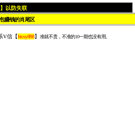
】以防失联
包赚钱的肖尾区
系V信【
htcsy888
】
准就不贵，不准的10一期也没有用。