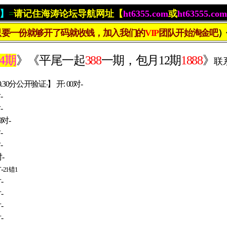
】
=
请记住海涛论坛导航网址【
ht6355.com
或
ht63555.com
只要一份就够开了码就收钱，加入我们的
VIP
团队开始淘金吧
）
24期
》
《平尾一起
388
一期，包月12期
1888
》
联
9.30
分公开验证
】 开:
00
对-
-
-
-
9对-
-
-
-
-
21错1
-
-
-
-