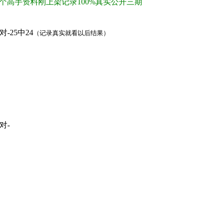
个高手资料刚上架记录100%真实公开三期
6-对-25中24
（记录真实就看以后结果）
-对-