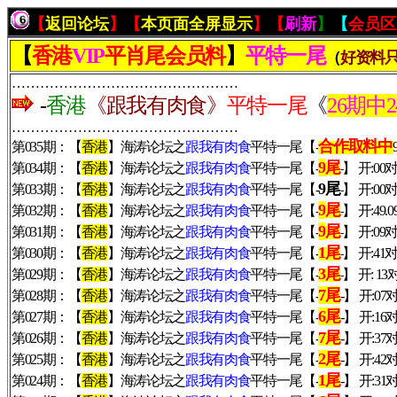
【
返回论坛
】【
本页面全屏显示
】【
刷新
】
【
会员区
【
香港
VIP
平肖尾会员料
】
平特一尾
（
好资料
…………………………………………
-
香港
《跟我有肉食》
平特一尾
《
26期中
…………………………………………
合作取料中
第035期：
【
香港
】海涛论坛之
跟我有肉食
平特一尾
【-
9
尾
第034期：
【
香港
】海涛论坛之
跟我有肉食
平特一尾【-
】 开:00对
-
9尾
第033期：
【
香港
】海涛论坛之
跟我有肉食
平特一尾【-
】 开:00对
-
9
尾
第032期：
【
香港
】海涛论坛之
跟我有肉食
平特一尾【-
】 开:49.0
-
9
尾
第031期：
【
香港
】海涛论坛之
跟我有肉食
平特一尾【-
】 开:09对
-
1尾
第030期：
【
香港
】海涛论坛之
跟我有肉食
平特一尾【-
】 开:41对
-
3尾
第029期：
【
香港
】海涛论坛之
跟我有肉食
平特一尾【-
】 开:
13
对
-
7尾
第028期：
【
香港
】海涛论坛之
跟我有肉食
平特一尾
【-
-】 开:07对
6尾
第027期：
【
香港
】海涛论坛之
跟我有肉食
平特一尾
【-
-】 开:16对
7尾
第026期：
【
香港
】海涛论坛之
跟我有肉食
平特一尾
【-
-】 开:37对
2尾
第025期：
【
香港
】海涛论坛之
跟我有肉食
平特一尾
【-
-】 开:42对
1尾
第024期：
【
香港
】海涛论坛之
跟我有肉食
平特一尾
【-
-】 开:31对