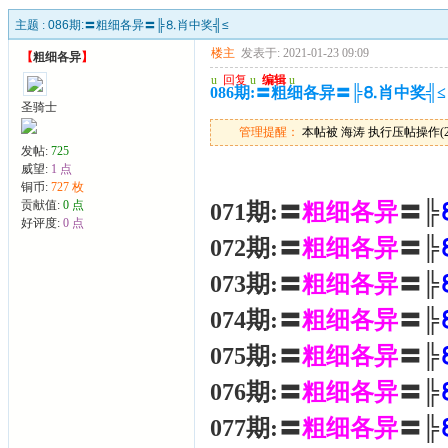
主题 :
086期:〓粗细各异〓╠⒏肖中奖╣≤
楼主
发表于: 2021-01-23 09:09
【
粗细各异
】
u
回复
u
编辑
u
086期:〓粗细各异〓╠⒏肖中奖╣≤
圣骑士
管理提醒：
本帖被 海涛 执行压帖操作(2026
发帖:
725
威望:
1 点
铜币:
727 枚
贡献值:
0 点
071期:〓
粗细各异
〓╠
好评度:
0 点
072期:〓
粗细各异
〓╠
073期:〓
粗细各异
〓╠
074期:〓
粗细各异
〓╠
075期:〓
粗细各异
〓╠
076期:〓
粗细各异
〓╠
077期:〓
粗细各异
〓╠