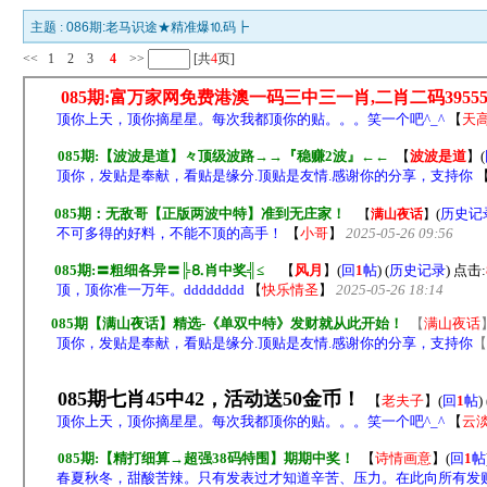
主题 :
086期:老马识途★精准爆⒑码┣
<<
1
2
3
4
>>
[共
4
页]