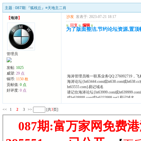
主题 :
087期:『狐枕丘』≡天地主二肖
沙发
发表于: 2023-07-21 18:17
【
海涛
】
u
回复
u
编辑
u
为了版面整洁,节约论坛资源,置顶帖,请
管理员
发帖:
1025
威望:
29 点
海涛管理员唯一联系业务QQ:276092719，飞
铜币:
1150 枚
海涛论坛{ht63444.com或ht638.com或ht638
贡献值:
0 点
ht63555.com}易记域名
好评度:
0 点
请记住海涛论坛{ht63999.com或ht639999.com或
或ht638888.com或ht6333999.net}易记域名
如有域名打不开请尝试在域名前面加www.
<<
1
2
3
>>
[共
3
页]