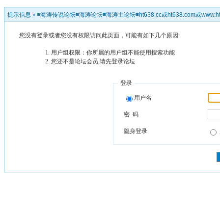
提示信息 »
≡海涛传说论坛≡海涛论坛≡海涛主论坛≡ht638.cc或ht638.com或www.ht
您没有登录或者您没有权限访问此页面，可能有如下几个原因:
用户组权限：你所属的用户组不能使用搜索功能
您还不是论坛会员,请先登录论坛
登录
用户名
密 码
隐身登录