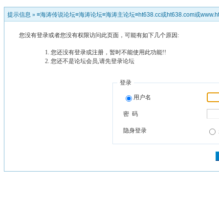
提示信息 »
≡海涛传说论坛≡海涛论坛≡海涛主论坛≡ht638.cc或ht638.com或www.ht
您没有登录或者您没有权限访问此页面，可能有如下几个原因:
您还没有登录或注册，暂时不能使用此功能!!
您还不是论坛会员,请先登录论坛
登录
用户名
密 码
隐身登录