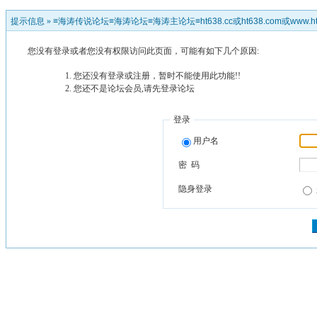
提示信息 »
≡海涛传说论坛≡海涛论坛≡海涛主论坛≡ht638.cc或ht638.com或www.ht
您没有登录或者您没有权限访问此页面，可能有如下几个原因:
您还没有登录或注册，暂时不能使用此功能!!
您还不是论坛会员,请先登录论坛
登录
用户名
密 码
隐身登录