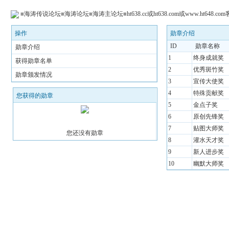
≡海涛传说论坛≡海涛论坛≡海涛主论坛≡ht638.cc或ht638.com或www.ht648.com
操作
勋章介绍
ID
勋章名称
勋章介绍
1
终身成就奖
获得勋章名单
2
优秀斑竹奖
勋章颁发情况
3
宣传大使奖
4
特殊贡献奖
您获得的勋章
5
金点子奖
6
原创先锋奖
7
贴图大师奖
您还没有勋章
8
灌水天才奖
9
新人进步奖
10
幽默大师奖