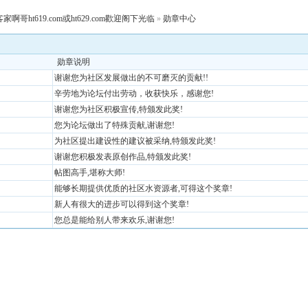
客家啊哥ht619.com或ht629.com歡迎阁下光临
»
勋章中心
勋章说明
谢谢您为社区发展做出的不可磨灭的贡献!!
辛劳地为论坛付出劳动，收获快乐，感谢您!
谢谢您为社区积极宣传,特颁发此奖!
您为论坛做出了特殊贡献,谢谢您!
为社区提出建设性的建议被采纳,特颁发此奖!
谢谢您积极发表原创作品,特颁发此奖!
帖图高手,堪称大师!
能够长期提供优质的社区水资源者,可得这个奖章!
新人有很大的进步可以得到这个奖章!
您总是能给别人带来欢乐,谢谢您!