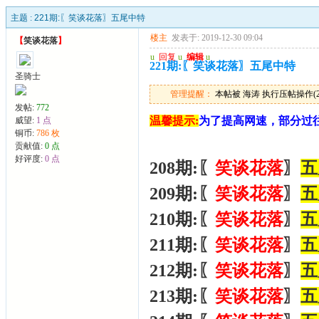
主题 :
221期:〖笑谈花落〗五尾中特
楼主
发表于: 2019-12-30 09:04
【
笑谈花落
】
u
回复
u
编辑
u
221期:〖笑谈花落〗五尾中特
圣骑士
管理提醒：
本帖被 海涛 执行压帖操作(2026
发帖:
772
温馨提示:
为了提高网速，部分过
威望:
1 点
铜币:
786 枚
贡献值:
0 点
好评度:
0 点
208期:〖
笑谈花落
〗
五
209期:〖
笑谈花落
〗
五
210期:〖
笑谈花落
〗
五
211期:〖
笑谈花落
〗
五
212期:〖
笑谈花落
〗
五
213期:〖
笑谈花落
〗
五