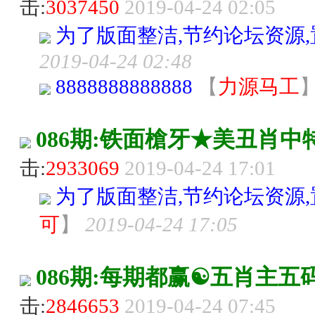
击:
3037450
2019-04-24 02:05
为了版面整洁,节约论坛资源,置顶
2019-04-24 02:48
8888888888888
【
力源马工
086期:铁面槍牙★美丑肖中
击:
2933069
2019-04-24 17:01
为了版面整洁,节约论坛资源,置顶
可
】
2019-04-24 17:05
086期:每期都赢☯五肖主五
击:
2846653
2019-04-24 07:45