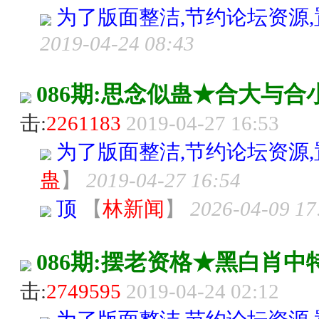
为了版面整洁,节约论坛资源,置顶
2019-04-24 08:43
086期:思念似蛊★合大与合
击:
2261183
2019-04-27 16:53
为了版面整洁,节约论坛资源,置顶
蛊
】
2019-04-27 16:54
顶
【
林新闻
】
2026-04-09 17
086期:摆老资格★黑白肖中
击:
2749595
2019-04-24 02:12