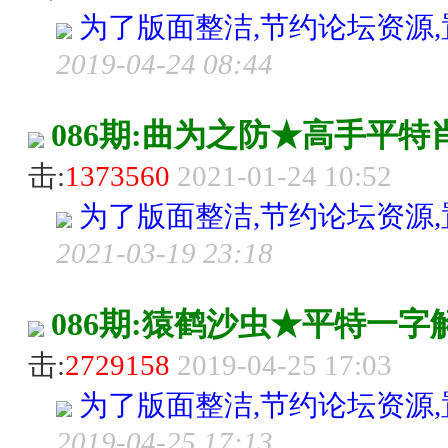
为了版面整洁,节约论坛资源,置顶
2019-04-24 08:44
086期:曲为之防★高手平特
击:
1373560
2021-01-24 10:52
为了版面整洁,节约论坛资源,置顶
2021-03-19 23:18
086期:猿鹤沙虫★平特一字
击:
2729158
2019-04-25 17:03
为了版面整洁,节约论坛资源,置顶
2019-04-25 17:13