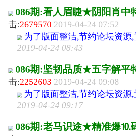
086期:看人眉睫★阴阳肖中
击:
2679570
2019-04-24 07:52
为了版面整洁,节约论坛资源,置顶
2019-04-24 08:43
086期:坚韧品质★五字解平
击:
2252603
2019-04-24 09:08
为了版面整洁,节约论坛资源,置顶
2019-04-24 09:17
086期:老马识途★精准爆⒑