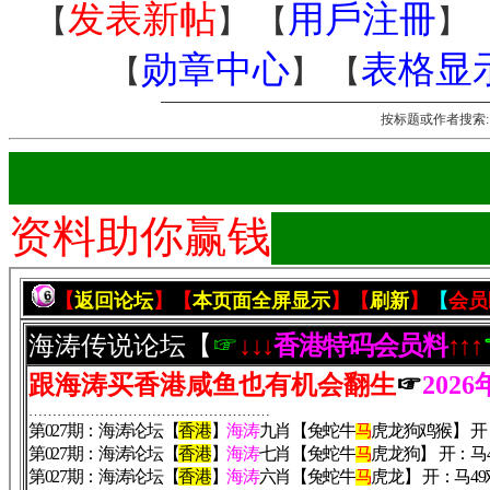
发表新帖
用戶注冊
【
】 【
】 
勋章中心
表格显
【
】 【
按标题或作者搜索
███████████████
资料助你赢钱
███████