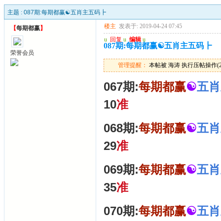
主题 :
087期:每期都赢☯五肖主五码┣
楼主
发表于: 2019-04-24 07:45
【
每期都赢
】
u
回复
u
编辑
u
087期:每期都赢☯五肖主五码┣
荣誉会员
管理提醒：
本帖被 海涛 执行压帖操作(2025
067期:
每期都赢
☯
五肖
10
准
068期:
每期都赢
☯
五肖
29
准
069期:
每期都赢
☯
五肖
35
准
070期:
每期都赢
☯
五肖