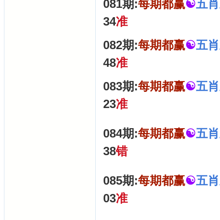
081期:
每期都赢
☯
五肖
34
准
082期:
每期都赢
☯
五肖
48
准
083期:
每期都赢
☯
五肖
23
准
084期:
每期都赢
☯
五肖
38
错
085期:
每期都赢
☯
五肖
03
准