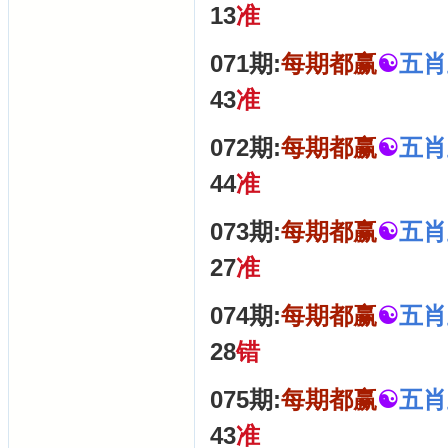
13
准
071期:
每期都赢
☯
五肖
43
准
072期:
每期都赢
☯
五肖
44
准
073期:
每期都赢
☯
五肖
27
准
074期:
每期都赢
☯
五肖
28
错
075期:
每期都赢
☯
五肖
43
准