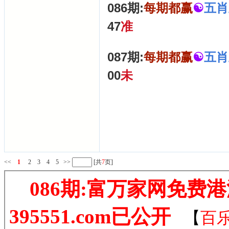
086期:
每期都赢
☯
五肖
47
准
087期:
每期都赢
☯
五肖
00
未
<<
1
2
3
4
5
>>
[共
7
页]