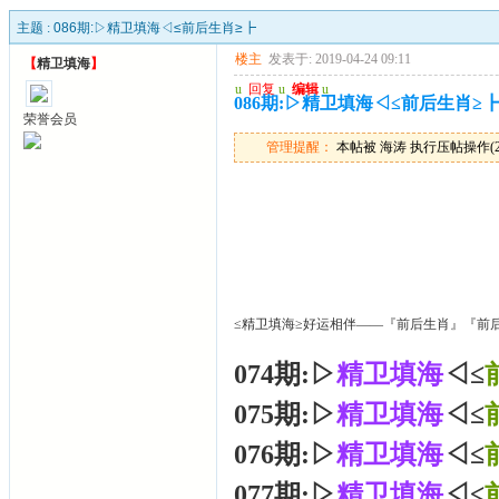
主题 :
086期:▷精卫填海◁≤前后生肖≥┣
楼主
发表于: 2019-04-24 09:11
【
精卫填海
】
u
回复
u
编辑
u
086期:▷精卫填海◁≤前后生肖≥
荣誉会员
管理提醒：
本帖被 海涛 执行压帖操作(2025
≤精卫填海≥好运相伴——『前后生肖』『前
074期:▷
精卫填海
◁≤
075期:▷
精卫填海
◁≤
076期:▷
精卫填海
◁≤
077期:▷
精卫填海
◁≤