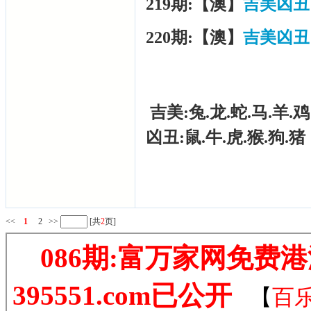
219期:【澳】
吉美凶丑
220期:【澳】
吉美凶丑
吉美:兔.龙.蛇.马.羊.鸡
凶丑:鼠.牛.虎.猴.狗.猪
<<
1
2
>>
[共
2
页]