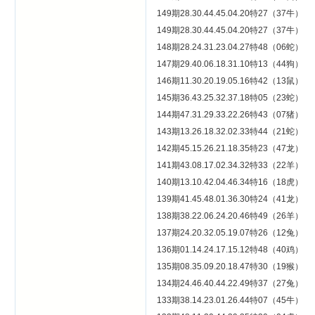
149期28.30.44.45.04.20特27（37牛）
149期28.30.44.45.04.20特27（37牛）
148期28.24.31.23.04.27特48（06蛇）
147期29.40.06.18.31.10特13（44狗）
146期11.30.20.19.05.16特42（13鼠）
145期36.43.25.32.37.18特05（23蛇）
144期47.31.29.33.22.26特43（07猪）
143期13.26.18.32.02.33特44（21蛇）
142期45.15.26.21.18.35特23（47龙）
141期43.08.17.02.34.32特33（22羊）
140期13.10.42.04.46.34特16（18虎）
139期41.45.48.01.36.30特24（41龙）
138期38.22.06.24.20.46特49（26羊）
137期24.20.32.05.19.07特26（12兔）
136期01.14.24.17.15.12特48（40鸡）
135期08.35.09.20.18.47特30（19猴）
134期24.46.40.44.22.49特37（27兔）
133期38.14.23.01.26.44特07（45牛）