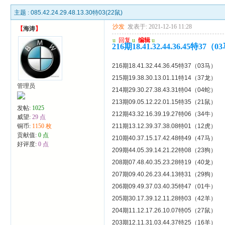
主题 :
085.42.24.29.48.13.30特03(22鼠)
沙发
发表于: 2021-12-16 11:28
【
海涛
】
u
回复
u
编辑
u
216期18.41.32.44.36.45特37（
216期18.41.32.44.36.45特37（03马）
215期19.38.30.13.01.11特14（37龙）
管理员
214期29.30.27.38.43.31特04（04蛇）
213期09.05.12.22.01.15特35（21鼠）
发帖:
1025
212期43.32.16.39.19.27特06（34牛）
威望:
29 点
铜币:
1150 枚
211期13.12.39.37.38.08特01（12虎）
贡献值:
0 点
210期40.37.15.17.42.48特49（47马）
好评度:
0 点
209期44.05.39.14.21.22特08（23狗）
208期07.48.40.35.23.28特19（40龙）
207期09.40.26.23.44.13特31（29狗）
206期09.49.37.03.40.35特47（01牛）
205期30.17.39.12.11.28特03（42羊）
204期11.12.17.26.10.07特05（27鼠）
203期12.11.31.03.44.37特25（16羊）