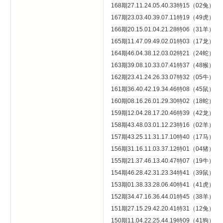
168期27.11.24.05.40.33特15（02兔）
167期23.03.40.39.07.11特19（49虎）
166期20.15.01.04.21.28特06（31羊）
165期11.47.09.49.02.01特03（17龙）
164期46.04.38.12.03.02特21（24蛇）
163期39.08.10.33.07.41特37（48猴）
162期23.41.24.26.33.07特32（05牛）
161期36.40.42.19.34.46特08（45鼠）
160期08.16.26.01.29.30特02（18蛇）
159期12.04.28.17.20.46特39（42龙）
158期43.48.03.01.12.23特16（02羊）
157期43.25.11.31.17.10特40（17马）
156期31.16.11.03.37.12特01（04猪）
155期21.37.46.13.40.47特07（19牛）
154期46.28.42.31.23.34特41（39鼠）
153期01.38.33.28.06.40特41（41虎）
152期34.47.16.36.44.01特45（38羊）
151期27.15.29.42.20.41特31（12兔）
150期11.04.22.25.44.19特09（41狗）