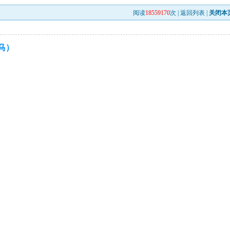
阅读
18559170
次 |
返回列表
|
关闭本
03马）