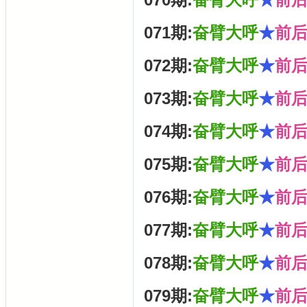
071期:
奋臂大呼
★
前
072期:
奋臂大呼
★
前
073期:
奋臂大呼
★
前
074期:
奋臂大呼
★
前
075期:
奋臂大呼
★
前
076期:
奋臂大呼
★
前
077期:
奋臂大呼
★
前
078期:
奋臂大呼
★
前
079期:
奋臂大呼
★
前