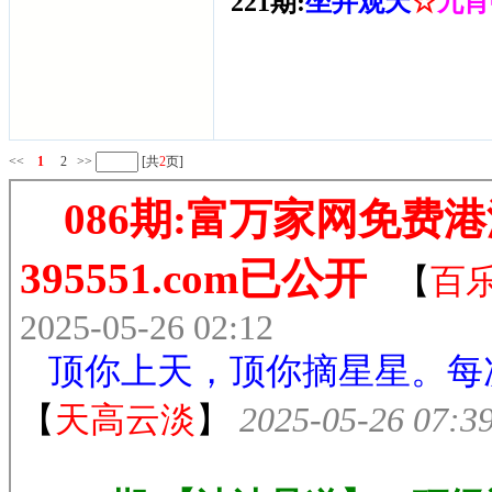
221期:
坐井观天
☆
九肖
<<
1
2
>>
[共
2
页]