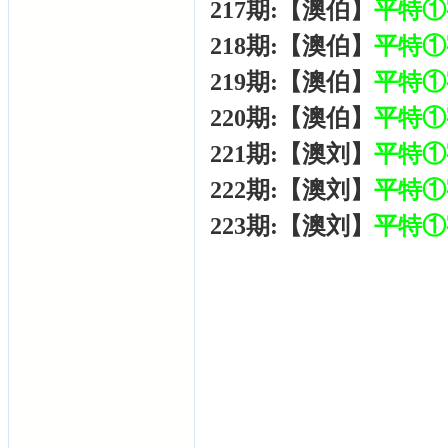
217期:【澳伯】
平特①
218期:【澳伯】
平特①
219期:【澳伯】
平特①
220期:【澳伯】
平特①
221期:【澳刘】
平特①
222期:【澳刘】
平特①
223期:【澳刘】
平特①