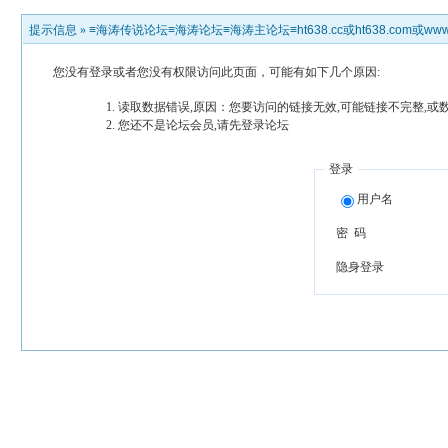
提示信息 »
≡海涛传说论坛≡海涛论坛≡海涛主论坛≡ht638.cc或ht638.com或www.h
您没有登录或者您没有权限访问此页面，可能有如下几个原因:
读取数据错误,原因：您要访问的链接无效,可能链接不完整,或
您还不是论坛会员,请先登录论坛
登录
用户名
密 码
隐身登录