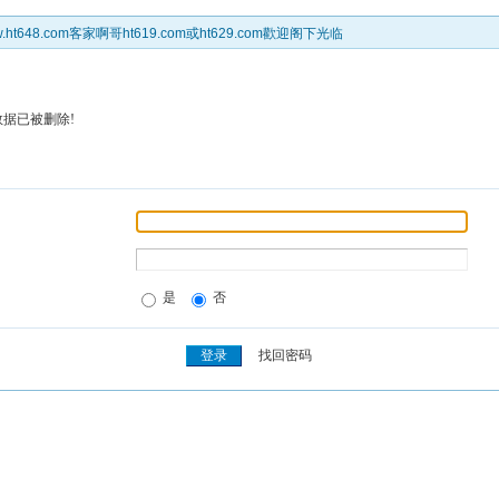
t648.com客家啊哥ht619.com或ht629.com歡迎阁下光临
数据已被删除!
是
否
找回密码