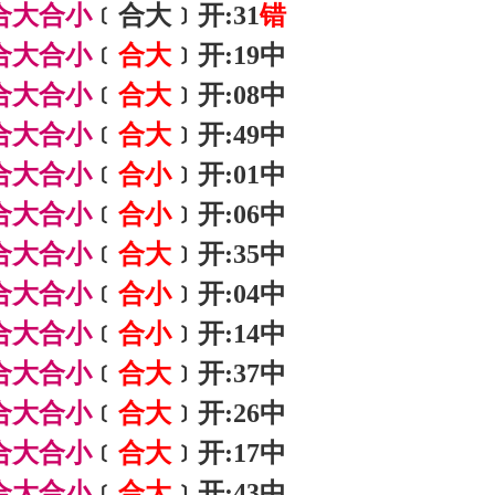
合大合小
﹝合大﹞开:31
错
合大合小
﹝
合大
﹞开:19中
合大合小
﹝
合大
﹞开:08中
合大合小
﹝
合大
﹞开:49中
合大合小
﹝
合小
﹞开:01中
合大合小
﹝
合小
﹞开:06中
合大合小
﹝
合大
﹞开:35中
合大合小
﹝
合小
﹞开:04中
合大合小
﹝
合小
﹞开:14中
合大合小
﹝
合大
﹞开:37中
合大合小
﹝
合大
﹞开:26中
合大合小
﹝
合大
﹞开:17中
合大合小
﹝
合大
﹞开:43中