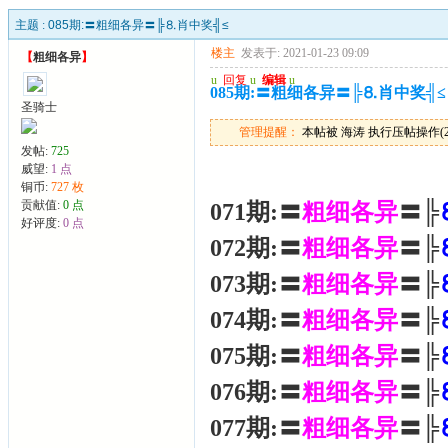
主题 :
085期:〓粗细各异〓╠⒏肖中奖╣≤
楼主
发表于: 2021-01-23 09:09
【
粗细各异
】
u
回复
u
编辑
u
085期:〓粗细各异〓╠⒏肖中奖╣≤
圣骑士
管理提醒：
本帖被 海涛 执行压帖操作(2026
发帖:
725
威望:
1 点
铜币:
727 枚
贡献值:
0 点
071期:〓
粗细各异
〓╠
好评度:
0 点
072期:〓
粗细各异
〓╠
073期:〓
粗细各异
〓╠
074期:〓
粗细各异
〓╠
075期:〓
粗细各异
〓╠
076期:〓
粗细各异
〓╠
077期:〓
粗细各异
〓╠